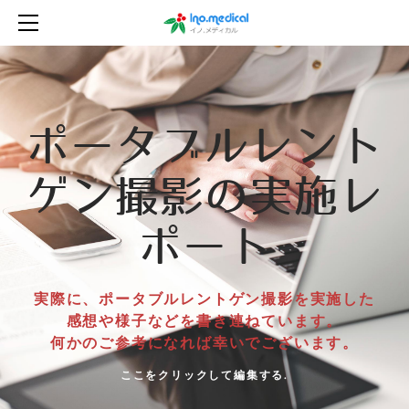
TOP
事業内容
ｱﾝｹｰﾄ結果
業務ﾚﾎﾟｰﾄ
ポータブルレント
概要・お知らせ
問い合せ
ゲン撮影​の実施レ
個人情報
ポート
実際に、ポータブルレントゲン撮影を実施した
感想や様子などを書き連ねています。
何かのご参考になれば幸いでございます。
ここをクリックして編集する.